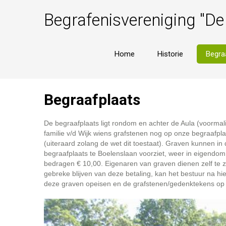
Begrafenisvereniging "De
Home
Historie
Begra
Begraafplaats
De begraafplaats ligt rondom en achter de Aula (voorma
familie v/d Wijk wiens grafstenen nog op onze begraafpl
(uiteraard zolang de wet dit toestaat). Graven kunnen i
begraafplaats te Boelenslaan voorziet, weer in eigendom 
bedragen € 10,00. Eigenaren van graven dienen zelf te zo
gebreke blijven van deze betaling, kan het bestuur na hi
deze graven opeisen en de grafstenen/gedenktekens op 